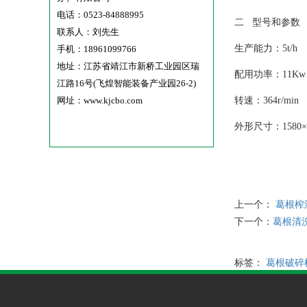
电话：0523-84888995
二 型号和参数
联系人：刘先生
生产能力：5t/h
手机：18961099766
地址：江苏省靖江市新桥工业园区瑞
配用功率：11Kw
江路16号(飞煌智能装备产业园26-2)
网址：www.kjcbo.com
转速：364r/min
外形尺寸：1580×1
上一个：
葛根榨
下一个：
葛根清
标签：
葛根破碎